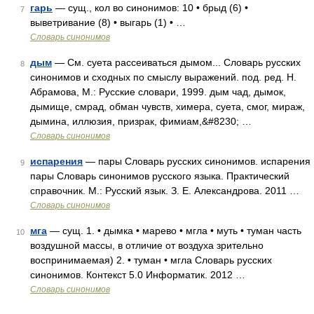
гарь
— сущ., кол во синонимов: 10 • брыд (6) •
7
выветривание (8) • выгарь (1) • …
Словарь синонимов
дым
— См. суета рассеиваться дымом... Словарь русских
8
синонимов и сходных по смыслу выражений. под. ред. Н.
Абрамова, М.: Русские словари, 1999. дым чад, дымок,
дымище, смрад, обман чувств, химера, суета, смог, мираж,
дымина, иллюзия, призрак, фимиам,&#8230; …
Словарь синонимов
испарения
— пары Словарь русских синонимов. испарения
9
пары Словарь синонимов русского языка. Практический
справочник. М.: Русский язык. З. Е. Александрова. 2011 …
Словарь синонимов
мга
— сущ. 1. • дымка • марево • мгла • муть • туман часть
10
воздушной массы, в отличие от воздуха зрительно
воспринимаемая) 2. • туман • мгла Словарь русских
синонимов. Контекст 5.0 Информатик. 2012 …
Словарь синонимов