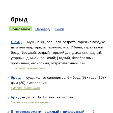
брыд
Толкование
Перевод
Книги
БРЫД
— муж., южн., зап., пск. острота, горечь в воздухе
1
дым или чад, гарь, испарения, мга. У бани, страх какой
брыд. Брыдкий, острый, горький для дыхания; чадный,
угарный, дьмьей, вонючий; | гадкий, безобразный,
противный, несносный, отвратительный. См …
Толковый словарь Даля
брыд
— сущ., кол во синонимов: 6 • бруд (5) • гарь (10) •
2
дым (20) • испарения …
Словарь синонимов
брыд
— ди, ж. Вр. Погань, нечистота …
3
Словник лемківскої говірки
β-гетерохроматин рыхлый г диффузный г
— β
4