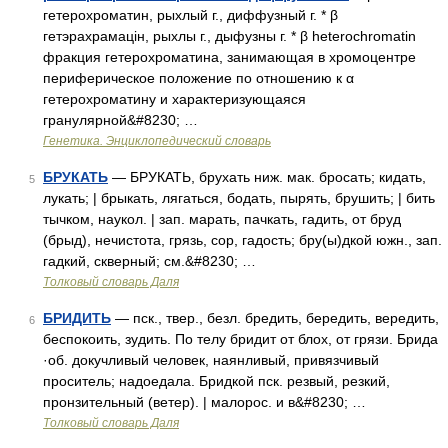
гетерохроматин, рыхлый г., диффузный г. * β
гетэрахрамацін, рыхлы г., дыфузны г. * β heterochromatin
фракция гетерохроматина, занимающая в хромоцентре
периферическое положение по отношению к α
гетерохроматину и характеризующаяся
гранулярной&#8230; …
Генетика. Энциклопедический словарь
БРУКАТЬ
— БРУКАТЬ, брухать ниж. мак. бросать; кидать,
5
лукать; | брыкать, лягаться, бодать, пырять, брушить; | бить
тычком, наукол. | зап. марать, пачкать, гадить, от бруд
(брыд), нечистота, грязь, сор, гадость; бру(ы)дкой южн., зап.
гадкий, скверный; см.&#8230; …
Толковый словарь Даля
БРИДИТЬ
— пск., твер., безл. бредить, бередить, вередить,
6
беспокоить, зудить. По телу бридит от блох, от грязи. Брида
·об. докучливый человек, наянливый, привязчивый
проситель; надоедала. Бридкой пск. резвый, резкий,
пронзительный (ветер). | малорос. и в&#8230; …
Толковый словарь Даля